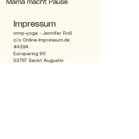
Mama macht Pause
Impressum
mmp-yoga - Jennifer Roß
c/o Online-Impressum.de
#4394
Europaring 90
53757 Sankt Augustin
mamamachtpause.rostock@g
mail.de
Zweiter Kontaktweg
Zuständige Regulierungs- und
Aufsichtsbehörde:
Medienanstalt Mecklenburg-
Vorpommern
Sitz: Deutschland