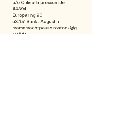
c/o Online-Impressum.de
#4394
Europaring 90
53757 Sankt Augustin
mamamachtpause.rostock@g
mail.de
Zweiter Kontaktweg
Zuständige Regulierungs- und
Aufsichtsbehörde:
Medienanstalt Mecklenburg-
Vorpommern
Sitz: Deutschland
Datenschutzerklärung
AGB