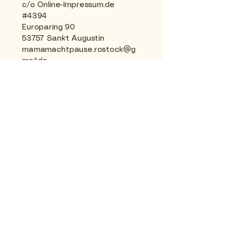
c/o Online-Impressum.de
#4394
Europaring 90
53757 Sankt Augustin
mamamachtpause.rostock@g
mail.de
Zweiter Kontaktweg
Zuständige Regulierungs- und
Aufsichtsbehörde:
Medienanstalt Mecklenburg-
Vorpommern
Sitz: Deutschland
Datenschutzerklärung
AGB