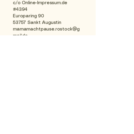
c/o Online-Impressum.de
#4394
Europaring 90
53757 Sankt Augustin
mamamachtpause.rostock@g
mail.de
Zweiter Kontaktweg
Zuständige Regulierungs- und
Aufsichtsbehörde:
Medienanstalt Mecklenburg-
Vorpommern
Sitz: Deutschland
Datenschutzerklärung
AGB